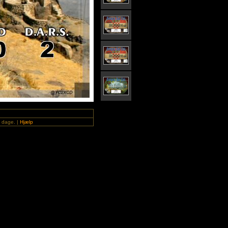
0 dage. |
Hjælp