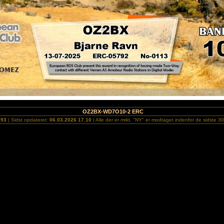
OZ2BX-WD7O10-2 ERC
293
| Sidst opdateret:
06.03.2026 17.10
| Alle der er mrkt. "NY" er modtaget indenfor de sidste 3