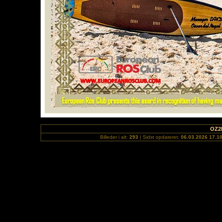
OZ2
Billeder i alt:
293
| Sidst opdateret:
06.03.2026 17.1