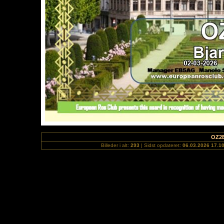
OZ2
Billeder i alt:
293
| Sidst opdateret:
06.03.2026 17.1