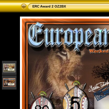
ERC Award 2 OZ2BX