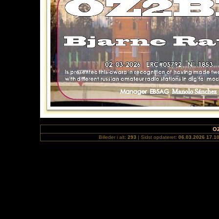
OZ
Billeder i alt:
293
| Sidst opdateret:
06.03.2026 17.1