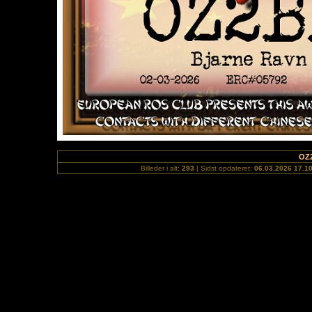
OZ
Billeder i alt:
293
| Sidst opdateret:
06.03.2026 17.1