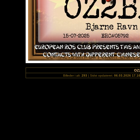
OZ
Billeder i alt:
293
| Sidst opdateret:
06.03.2026 17.1