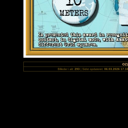
OZ2
Billeder i alt:
293
| Sidst opdateret:
06.03.2026 17.1