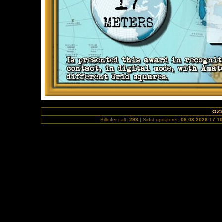
OZ2
Billeder i alt:
293
| Sidst opdateret:
06.03.2026 17.1