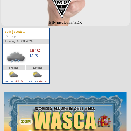
Bliv medlem af EDR
vejr | central
Tistrup
Torsdag, 06.08.2026
19 °C
14 °C
Fredag
Lørdag
12 °C
/
18 °C
12 °C
/
21 °C