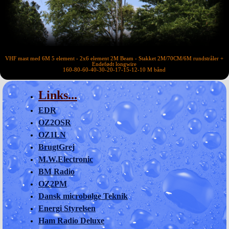
VHF mast med 6M 5 element - 2x6 element 2M Beam - Stakket 2M/70CM/6M rundstråler +
Endefødt longwire
160-80-60-40-30-20-17-15-12-10 M bånd
Links...
EDR
OZ2OSR
OZ1LN
BrugtGrej
M.W.Electronic
BM Radio
OZ2PM
Dansk microbølge Teknik
Energi Styrelsen
Ham Radio Deluxe