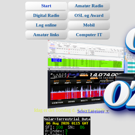
Start
Amatør Radio
Digital Radio
OSL og Award
Log online
Mobil
Amatør links
Computer IT
Idag er det Torsdag d. 6 August 2026
Select Language
▼