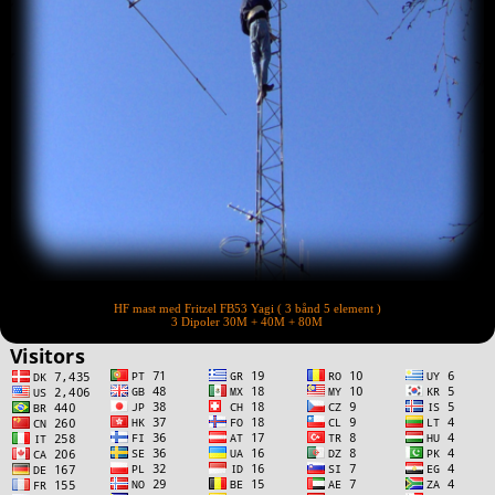
HF mast med Fritzel FB53 Yagi ( 3 bånd 5 element )
3 Dipoler 30M + 40M + 80M