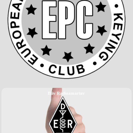
Bliv Radioamartør